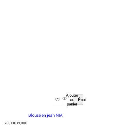
Ajouter
au
Épuisé
panier
Blouse en jean MIA
P
P
20,00€
39,00€
r
r