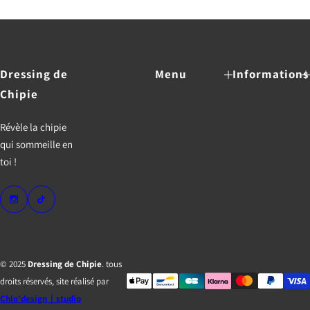
i
i
x
x
d
r
e
é
v
g
Dressing de
Menu
Informations
e
u
n
l
Chipie
t
i
e
e
Révèle la chipie
r
qui sommeille en
toi !
© 2025
Dressing de Chipie
. tous
droits réservés, site réalisé par
Chlo'design｜studio