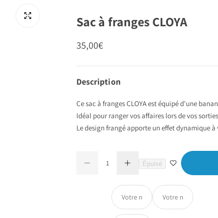
Sac à franges CLOYA
P
35,00€
r
i
Description
x
Ce sac à franges CLOYA est équipé d'une banane
Idéal pour ranger vos affaires lors de vos sorti
r
Le design frangé apporte un effet dynamique à 
é
Q
g
Épuisé
D
A
Q
u
i
u
u
u
a
m
g
i
m
V
V
l
a
n
n
e
o
o
u
n
n
t
i
e
t
t
t
t
i
r
e