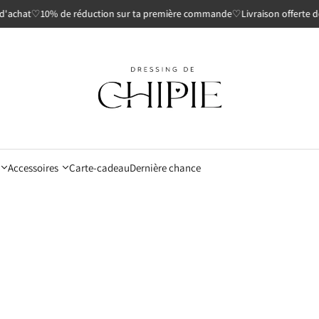
hat
♡
10% de réduction sur ta première commande
♡
Livraison offerte dès 8
Accessoires
Carte-cadeau
Dernière chance